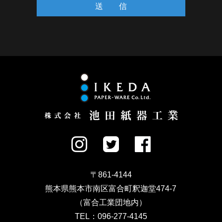
個人情報の取得
当社が個人情報を取得する際には、利用目的を明確化す
るよう努力し、適法かつ公正な手段によって、個人情報
を取得します。
個人情報の利用
当社が取得した個人情報は、取得の際に示した利用目的
もしくは、それと合理的な関連性のある範囲内で、業務
の遂行上必要な限りにおいて利用します。
個人情報の第三者提供
当社は、法令に定める場合を除き、個人情報を事前に本
〒861-4144
人の同意を得ることなく第三者に提供しません。
熊本県熊本市南区富合町釈迦堂474-7
（富合工業団地内）
個人情報の管理
TEL：096-277-4145