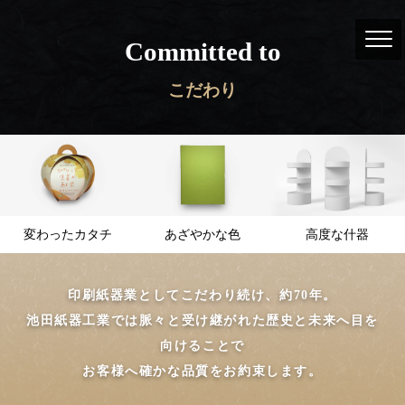
Committed to
こだわり
変わったカタチ
あざやかな色
高度な什器
印刷紙器業としてこだわり続け、約70年。
池田紙器工業では脈々と受け継がれた歴史と未来へ目を
向けることで
お客様へ確かな品質をお約束します。